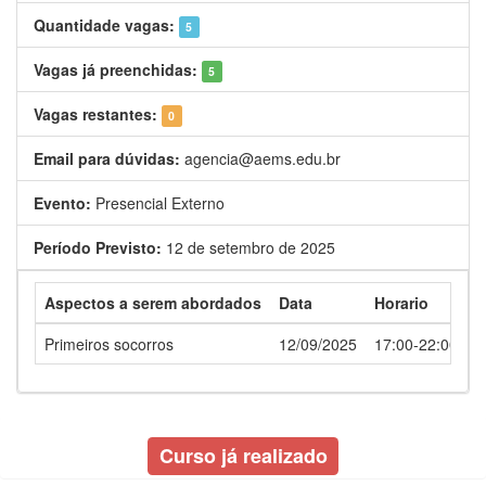
Quantidade vagas:
5
Vagas já preenchidas:
5
Vagas restantes:
0
Email para dúvidas:
agencia@aems.edu.br
Evento:
Presencial Externo
Período Previsto:
12 de setembro de 2025
Aspectos a serem abordados
Data
Horario
L
Primeiros socorros
12/09/2025
17:00-22:00
C
Curso já realizado