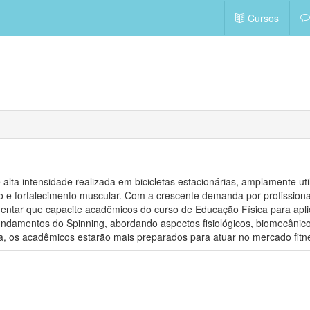
Cursos
 alta intensidade realizada em bicicletas estacionárias, amplamente u
 e fortalecimento muscular. Com a crescente demanda por profissionais
ntar que capacite acadêmicos do curso de Educação Física para aplic
undamentos do Spinning, abordando aspectos fisiológicos, biomecânico
a, os acadêmicos estarão mais preparados para atuar no mercado fitne